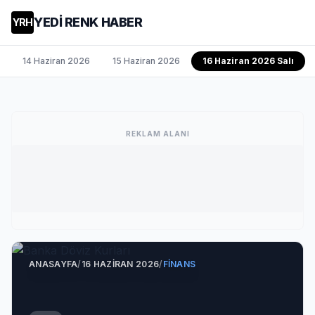
YEDİ RENK HABER
YRH
14 Haziran 2026
15 Haziran 2026
16 Haziran 2026 Salı
REKLAM ALANI
ANASAYFA
/
16 HAZIRAN 2026
/
FINANS