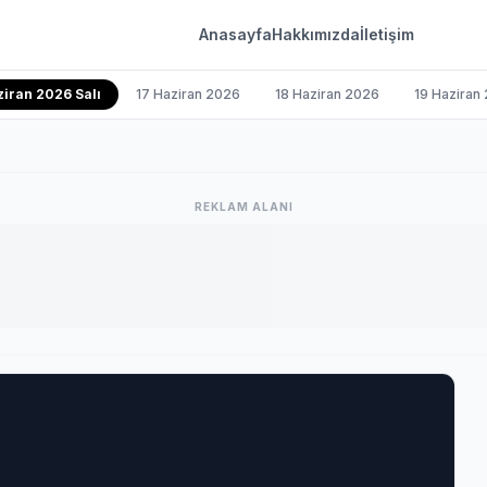
Anasayfa
Hakkımızda
İletişim
ziran 2026 Salı
17 Haziran 2026
18 Haziran 2026
19 Haziran
REKLAM ALANI