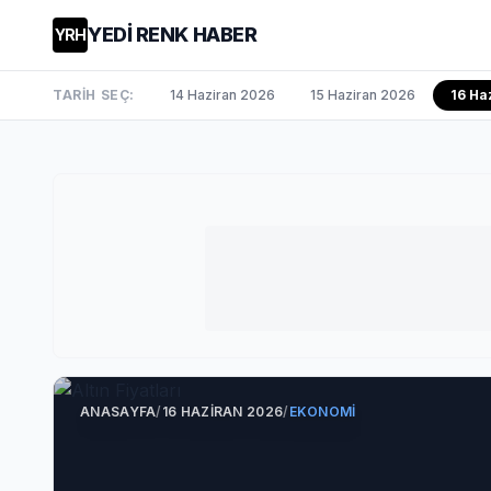
YEDİ RENK HABER
YRH
TARİH SEÇ:
14 Haziran 2026
15 Haziran 2026
16 Ha
ANASAYFA
/
16 HAZIRAN 2026
/
EKONOMI