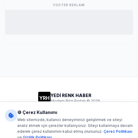
FOOTER REKLAM
YEDİ RENK HABER
YRH
Modern Bilgi Portalı © 2026
Gizlilik
Şartlar
İletişim
🍪 Çerez Kullanımı
Web sitemizde, kullanıcı deneyiminizi geliştirmek ve siteyi
analiz etmek için çerezler kullanıyoruz. Siteyi kullanmaya devam
ederek çerez kullanımını kabul etmiş olursunuz.
Çerez Politikası
Dijital1
- Tüm hakları saklıdır. Kaynak gösterilmeden içerik
ve
Gizlilik Politikası
kopyalanamaz.