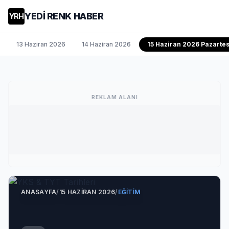
YEDİ RENK HABER
YRH
13 Haziran 2026
14 Haziran 2026
15 Haziran 2026 Pazartes
REKLAM ALANI
ANASAYFA
/
15 HAZIRAN 2026
/
EĞITIM