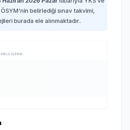
4 Haziran 2026 Pazar
itibarıyla YKS ve
ÖSYM'nin belirlediği sınav takvimi,
jileri burada ele alınmaktadır.
ORLU İÇERİK
a