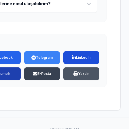
lerine nasıl ulaşabilirim?
cebook
Telegram
LinkedIn
Tumblr
E-Posta
Yazdır