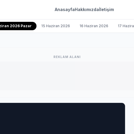
Anasayfa
Hakkımızda
İletişim
ziran 2026 Pazar
15 Haziran 2026
16 Haziran 2026
17 Hazir
REKLAM ALANI