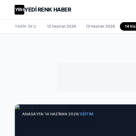
YEDİ RENK HABER
YRH
TARİH SEÇ:
12 Haziran 2026
13 Haziran 2026
14 Ha
ANASAYFA
/
14 HAZIRAN 2026
/
EĞITIM