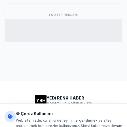
FOOTER REKLAM
YEDİ RENK HABER
YRH
Modern Bilgi Portalı © 2026
Gizlilik
Şartlar
İletişim
🍪 Çerez Kullanımı
Web sitemizde, kullanıcı deneyiminizi geliştirmek ve siteyi
analiz etmek için çerezler kullanıyoruz. Siteyi kullanmaya devam