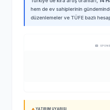
Türkiye'de kira artış oranları,
14 H
hem de ev sahiplerinin gündeminde
düzenlemeler ve TÜFE bazlı hesa
SPONS
YATIRIM UYARISI