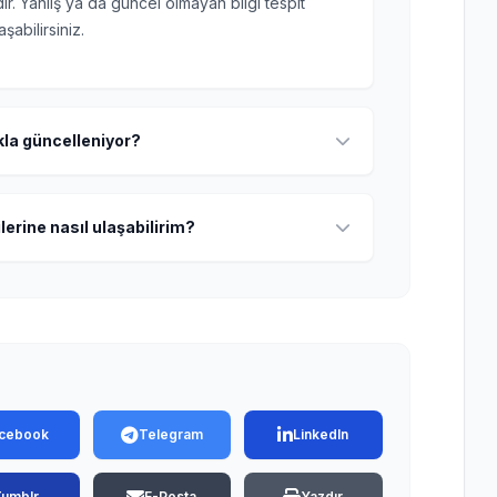
r. Yanlış ya da güncel olmayan bilgi tespit
şabilirsiniz.
ıkla güncelleniyor?
lerine nasıl ulaşabilirim?
cebook
Telegram
LinkedIn
Tumblr
E-Posta
Yazdır