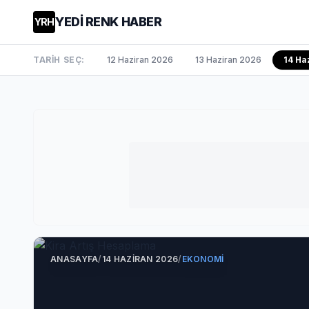
YEDİ RENK HABER
YRH
TARİH SEÇ:
12 Haziran 2026
13 Haziran 2026
14 Ha
ANASAYFA
/
14 HAZIRAN 2026
/
EKONOMI