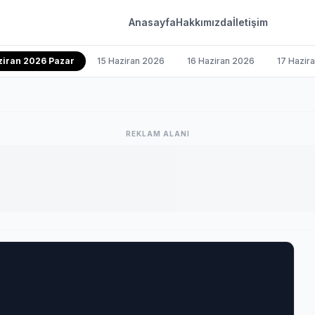
Anasayfa
Hakkımızda
İletişim
ziran 2026 Pazar
15 Haziran 2026
16 Haziran 2026
17 Hazir
REKLAM ALANI