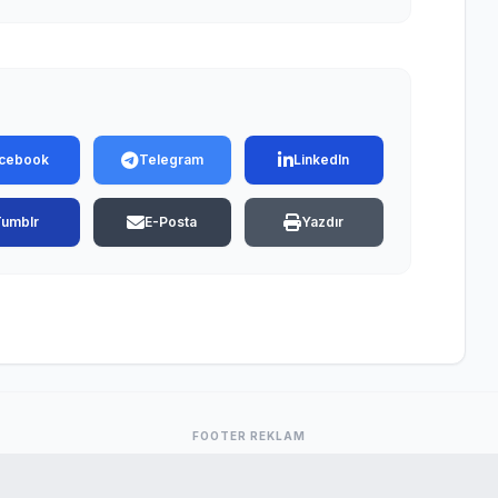
cebook
Telegram
LinkedIn
Tumblr
E-Posta
Yazdır
FOOTER REKLAM