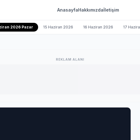
Anasayfa
Hakkımızda
İletişim
ziran 2026 Pazar
15 Haziran 2026
16 Haziran 2026
17 Hazir
REKLAM ALANI