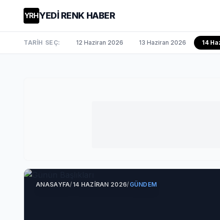
YEDİ RENK HABER
YRH
TARİH SEÇ:
12 Haziran 2026
13 Haziran 2026
14 Ha
ANASAYFA
/
14 HAZIRAN 2026
/
GÜNDEM