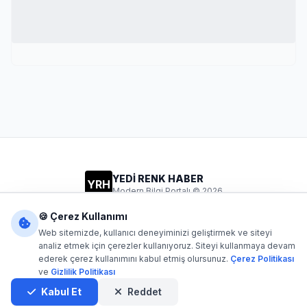
YEDİ RENK HABER
YRH
Modern Bilgi Portalı © 2026
Gizlilik
Şartlar
İletişim
🍪 Çerez Kullanımı
Web sitemizde, kullanıcı deneyiminizi geliştirmek ve siteyi
analiz etmek için çerezler kullanıyoruz. Siteyi kullanmaya devam
ederek çerez kullanımını kabul etmiş olursunuz.
Çerez Politikası
Dijital1
- Tüm hakları saklıdır. Kaynak gösterilmeden içerik
ve
Gizlilik Politikası
kopyalanamaz.
Yazılım: Dijital1
Kabul Et
Reddet