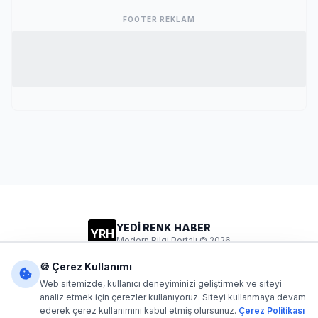
FOOTER REKLAM
YEDİ RENK HABER
YRH
Modern Bilgi Portalı © 2026
Gizlilik
Şartlar
İletişim
🍪 Çerez Kullanımı
Web sitemizde, kullanıcı deneyiminizi geliştirmek ve siteyi
analiz etmek için çerezler kullanıyoruz. Siteyi kullanmaya devam
ederek çerez kullanımını kabul etmiş olursunuz.
Çerez Politikası
Dijital1
- Tüm hakları saklıdır. Kaynak gösterilmeden içerik