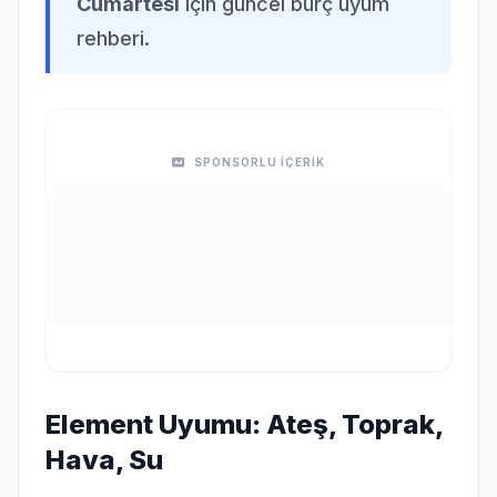
Cumartesi
için güncel burç uyum
rehberi.
SPONSORLU İÇERİK
Element Uyumu: Ateş, Toprak,
Hava, Su