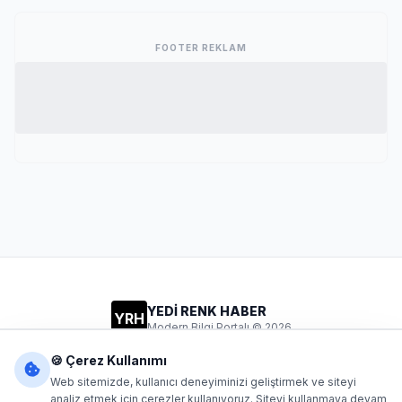
FOOTER REKLAM
YEDİ RENK HABER
YRH
Modern Bilgi Portalı © 2026
Gizlilik
Şartlar
İletişim
🍪 Çerez Kullanımı
Web sitemizde, kullanıcı deneyiminizi geliştirmek ve siteyi
analiz etmek için çerezler kullanıyoruz. Siteyi kullanmaya devam