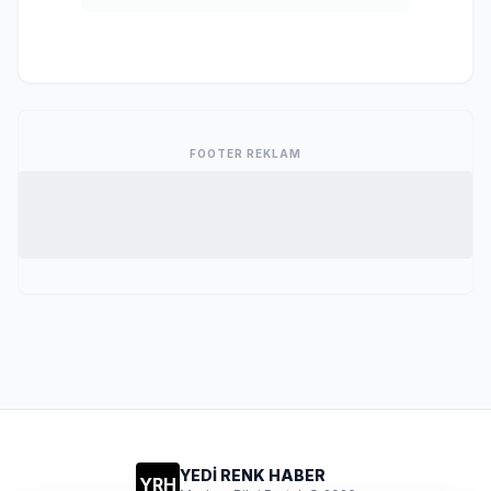
FOOTER REKLAM
YEDİ RENK HABER
YRH