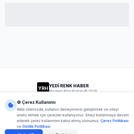
YEDİ RENK HABER
YRH
Modern Bilgi Portalı © 2026
Gizlilik
Şartlar
İletişim
🍪 Çerez Kullanımı
Web sitemizde, kullanıcı deneyiminizi geliştirmek ve siteyi
analiz etmek için çerezler kullanıyoruz. Siteyi kullanmaya devam
ederek çerez kullanımını kabul etmiş olursunuz.
Çerez Politikası
Dijital1
- Tüm hakları saklıdır. Kaynak gösterilmeden içerik
ve
Gizlilik Politikası
kopyalanamaz.
Yazılım: Dijital1