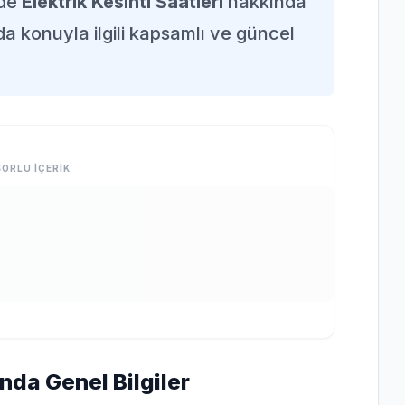
nde
Elektrik Kesinti Saatleri
hakkında
da konuyla ilgili kapsamlı ve güncel
ORLU İÇERİK
ında Genel Bilgiler