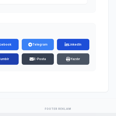
cebook
Telegram
LinkedIn
Tumblr
E-Posta
Yazdır
FOOTER REKLAM