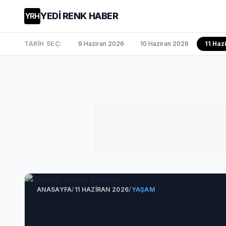
YEDİ RENK HABER
YRH
TARİH SEÇ:
9 Haziran 2026
10 Haziran 2026
11 Ha
ANASAYFA
/
11 HAZIRAN 2026
/
YAŞAM