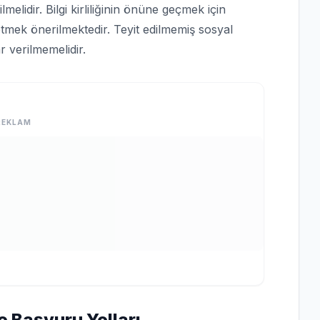
lmelidir. Bilgi kirliliğinin önüne geçmek için
tmek önerilmektedir. Teyit edilmemiş sosyal
 verilmemelidir.
REKLAM
e Başvuru Yolları