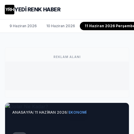
YEDİ RENK HABER
YRH
9 Haziran 2026
10 Haziran 2026
11 Haziran 2026 Perşemb
REKLAM ALANI
ANASAYFA
/
11 HAZIRAN 2026
/
EKONOMI