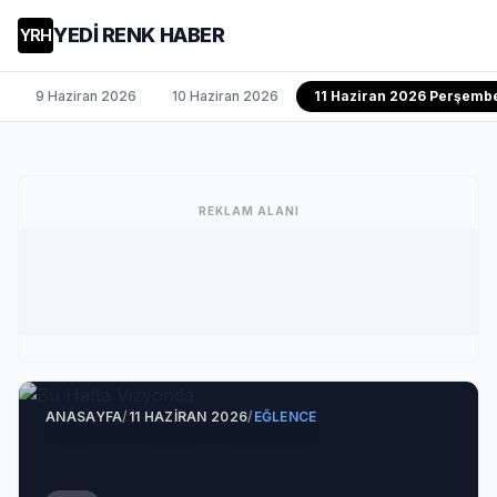
YEDİ RENK HABER
YRH
9 Haziran 2026
10 Haziran 2026
11 Haziran 2026 Perşemb
REKLAM ALANI
ANASAYFA
/
11 HAZIRAN 2026
/
EĞLENCE