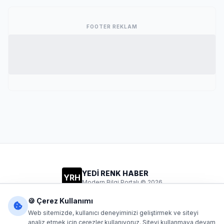
FOOTER REKLAM
YEDİ RENK HABER
YRH
Modern Bilgi Portalı © 2026
Gizlilik
Şartlar
İletişim
🍪 Çerez Kullanımı
Web sitemizde, kullanıcı deneyiminizi geliştirmek ve siteyi
analiz etmek için çerezler kullanıyoruz. Siteyi kullanmaya devam