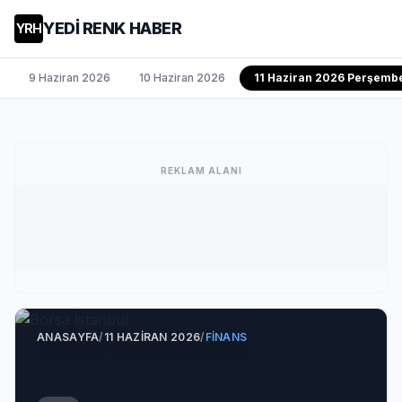
YEDİ RENK HABER
YRH
9 Haziran 2026
10 Haziran 2026
11 Haziran 2026 Perşemb
REKLAM ALANI
ANASAYFA
/
11 HAZIRAN 2026
/
FINANS