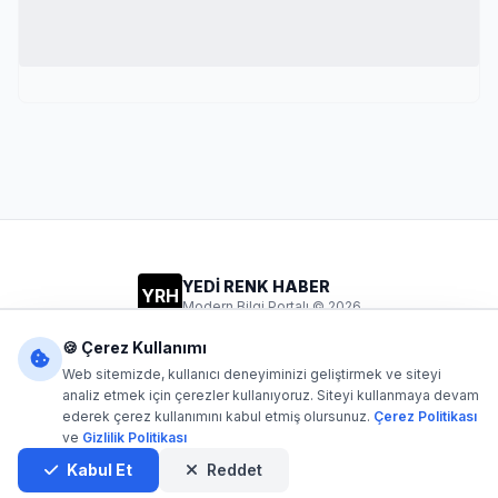
YEDİ RENK HABER
YRH
Modern Bilgi Portalı © 2026
Gizlilik
Şartlar
İletişim
🍪 Çerez Kullanımı
Web sitemizde, kullanıcı deneyiminizi geliştirmek ve siteyi
analiz etmek için çerezler kullanıyoruz. Siteyi kullanmaya devam
ederek çerez kullanımını kabul etmiş olursunuz.
Çerez Politikası
Dijital1
- Tüm hakları saklıdır. Kaynak gösterilmeden içerik
ve
Gizlilik Politikası
kopyalanamaz.
Yazılım: Dijital1
Kabul Et
Reddet