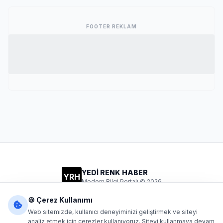
FOOTER REKLAM
YEDİ RENK HABER
YRH
Modern Bilgi Portalı © 2026
Gizlilik
Şartlar
İletişim
🍪 Çerez Kullanımı
Web sitemizde, kullanıcı deneyiminizi geliştirmek ve siteyi
analiz etmek için çerezler kullanıyoruz. Siteyi kullanmaya devam