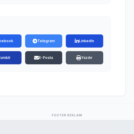
cebook
Telegram
LinkedIn
Tumblr
E-Posta
Yazdır
FOOTER REKLAM