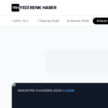
YEDİ RENK HABER
YRH
TARİH SEÇ:
7 Haziran 2026
8 Haziran 2026
9 Hazir
ANASAYFA
/
9 HAZIRAN 2026
/
ULAŞIM