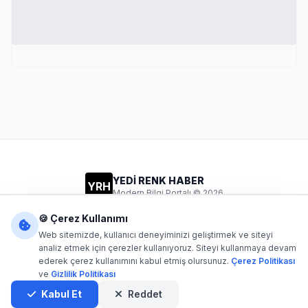
YEDİ RENK HABER
YRH
Modern Bilgi Portalı © 2026
Gizlilik
Şartlar
İletişim
🍪 Çerez Kullanımı
Web sitemizde, kullanıcı deneyiminizi geliştirmek ve siteyi
analiz etmek için çerezler kullanıyoruz. Siteyi kullanmaya devam
ederek çerez kullanımını kabul etmiş olursunuz.
Çerez Politikası
Dijital1
- Tüm hakları saklıdır. Kaynak gösterilmeden içerik
ve
Gizlilik Politikası
kopyalanamaz.
Yazılım: Dijital1
Kabul Et
Reddet