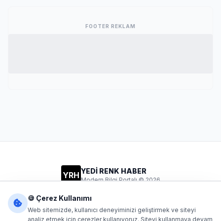
FOOTER REKLAM
YEDİ RENK HABER
YRH
Modern Bilgi Portalı © 2026
Gizlilik
Şartlar
İletişim
🍪 Çerez Kullanımı
Web sitemizde, kullanıcı deneyiminizi geliştirmek ve siteyi
analiz etmek için çerezler kullanıyoruz. Siteyi kullanmaya devam