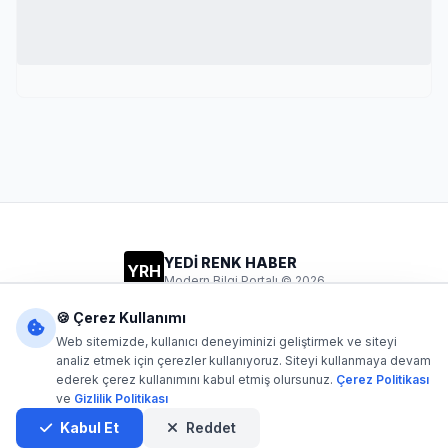
YEDİ RENK HABER
YRH
Modern Bilgi Portalı © 2026
Gizlilik
Şartlar
İletişim
🍪 Çerez Kullanımı
Web sitemizde, kullanıcı deneyiminizi geliştirmek ve siteyi
analiz etmek için çerezler kullanıyoruz. Siteyi kullanmaya devam
ederek çerez kullanımını kabul etmiş olursunuz.
Çerez Politikası
Dijital1
- Tüm hakları saklıdır. Kaynak gösterilmeden içerik
ve
Gizlilik Politikası
kopyalanamaz.
Yazılım: Dijital1
Kabul Et
Reddet