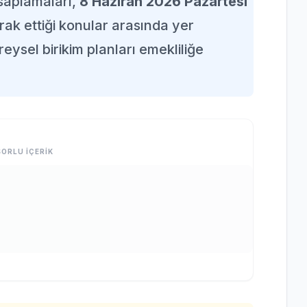
esaplamaları,
8 Haziran 2026 Pazartesi
rak ettiği konular arasında yer
eysel birikim planları emekliliğe
ORLU İÇERİK