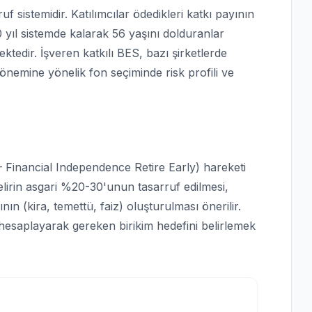
f sistemidir. Katılımcılar ödedikleri katkı payının
0 yıl sistemde kalarak 56 yaşını dolduranlar
ektedir. İşveren katkılı BES, bazı şirketlerde
önemine yönelik fon seçiminde risk profili ve
– Financial Independence Retire Early) hareketi
elirin asgari %20-30'unun tasarruf edilmesi,
nın (kira, temettü, faiz) oluşturulması önerilir.
ı hesaplayarak gereken birikim hedefini belirlemek