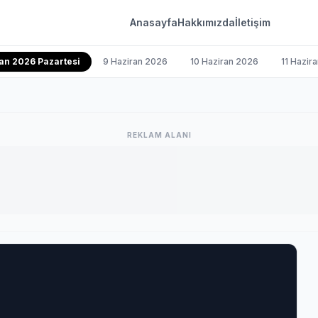
Anasayfa
Hakkımızda
İletişim
an 2026 Pazartesi
9 Haziran 2026
10 Haziran 2026
11 Hazir
REKLAM ALANI