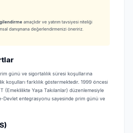
lgilendirme
amaçlıdır ve yatırım tavsiyesi niteliği
finansal danışmana değerlendirmenizi öneririz.
rtlar
im günü ve sigortalılık süresi koşullarına
lik koşulları farklılık göstermektedir. 1999 öncesi
YT (Emeklilikte Yaşa Takılanlar) düzenlemesiyle
n e-Devlet entegrasyonu sayesinde prim günü ve
S)