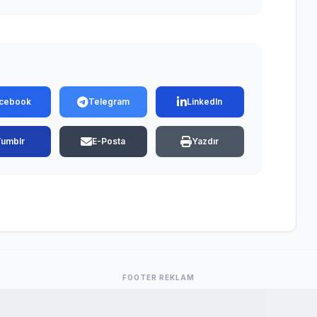
cebook
Telegram
LinkedIn
Tumblr
E-Posta
Yazdır
FOOTER REKLAM