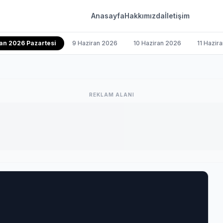
Anasayfa
Hakkımızda
İletişim
an 2026 Pazartesi
9 Haziran 2026
10 Haziran 2026
11 Hazir
REKLAM ALANI