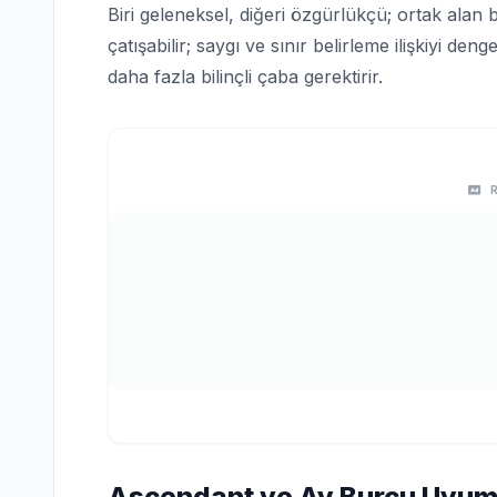
Biri geleneksel, diğeri özgürlükçü; ortak alan
çatışabilir; saygı ve sınır belirleme ilişkiyi d
daha fazla bilinçli çaba gerektirir.
Ascendant ve Ay Burcu Uyu