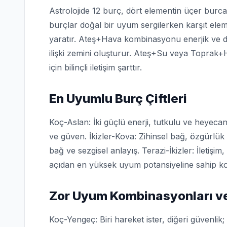
Astrolojide 12 burç, dört elementin üçer burca
burçlar doğal bir uyum sergilerken karşıt el
yaratır. Ateş+Hava kombinasyonu enerjik ve di
ilişki zemini oluşturur. Ateş+Su veya Toprak+
için bilinçli iletişim şarttır.
En Uyumlu Burç Çiftleri
Koç-Aslan: İki güçlü enerji, tutkulu ve heyecanlı
ve güven. İkizler-Kova: Zihinsel bağ, özgürlük
bağ ve sezgisel anlayış. Terazi-İkizler: İletişim,
açıdan en yüksek uyum potansiyeline sahip ko
Zor Uyum Kombinasyonları ve
Koç-Yengeç: Biri hareket ister, diğeri güvenli