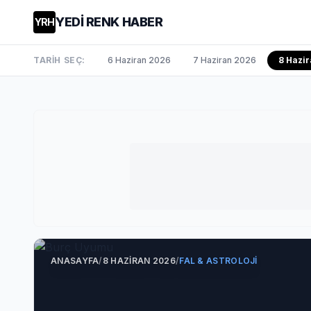
YEDİ RENK HABER
YRH
TARİH SEÇ:
6 Haziran 2026
7 Haziran 2026
8 Hazir
ANASAYFA
/
8 HAZIRAN 2026
/
FAL & ASTROLOJI