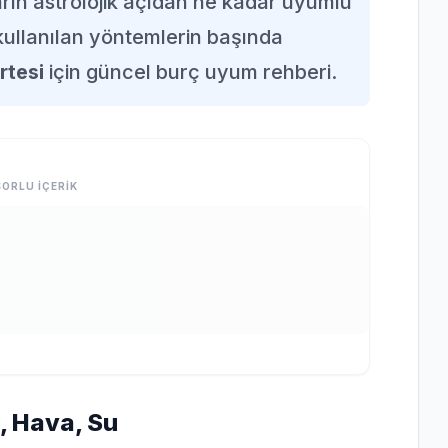
arın astrolojik açıdan ne kadar uyumlu
ullanılan yöntemlerin başında
rtesi
için güncel burç uyum rehberi.
ORLU İÇERİK
, Hava, Su