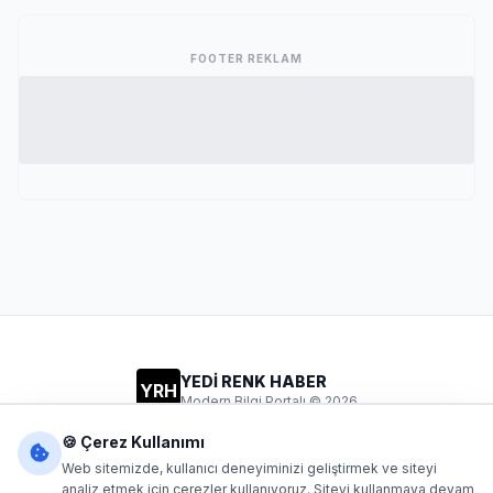
FOOTER REKLAM
YEDİ RENK HABER
YRH
Modern Bilgi Portalı © 2026
Gizlilik
Şartlar
İletişim
🍪 Çerez Kullanımı
Web sitemizde, kullanıcı deneyiminizi geliştirmek ve siteyi
analiz etmek için çerezler kullanıyoruz. Siteyi kullanmaya devam