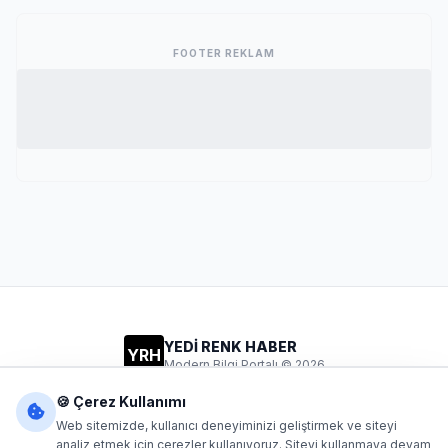
FOOTER REKLAM
YEDİ RENK HABER
YRH
Modern Bilgi Portalı © 2026
Gizlilik
Şartlar
İletişim
🍪 Çerez Kullanımı
Web sitemizde, kullanıcı deneyiminizi geliştirmek ve siteyi
analiz etmek için çerezler kullanıyoruz. Siteyi kullanmaya devam