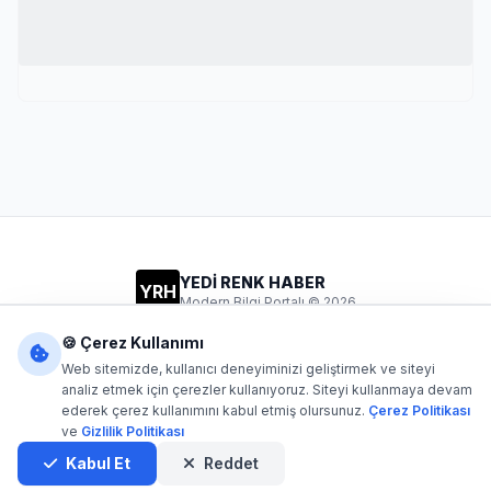
YEDİ RENK HABER
YRH
Modern Bilgi Portalı © 2026
Gizlilik
Şartlar
İletişim
🍪 Çerez Kullanımı
Web sitemizde, kullanıcı deneyiminizi geliştirmek ve siteyi
analiz etmek için çerezler kullanıyoruz. Siteyi kullanmaya devam
ederek çerez kullanımını kabul etmiş olursunuz.
Çerez Politikası
Dijital1
- Tüm hakları saklıdır. Kaynak gösterilmeden içerik
ve
Gizlilik Politikası
kopyalanamaz.
Yazılım: Dijital1
Kabul Et
Reddet