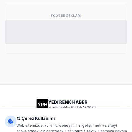
FOOTER REKLAM
YEDİ RENK HABER
YRH
Modern Bilgi Portalı © 2026
Gizlilik
Şartlar
İletişim
🍪 Çerez Kullanımı
Web sitemizde, kullanıcı deneyiminizi geliştirmek ve siteyi
analiz etmek için çerezler kullanıyoruz. Siteyi kullanmaya devam