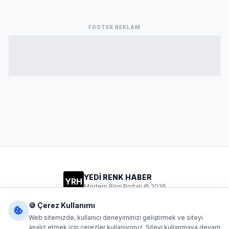
FOOTER REKLAM
YEDİ RENK HABER
YRH
Modern Bilgi Portalı © 2026
Gizlilik
Şartlar
İletişim
🍪 Çerez Kullanımı
Web sitemizde, kullanıcı deneyiminizi geliştirmek ve siteyi
analiz etmek için çerezler kullanıyoruz. Siteyi kullanmaya devam