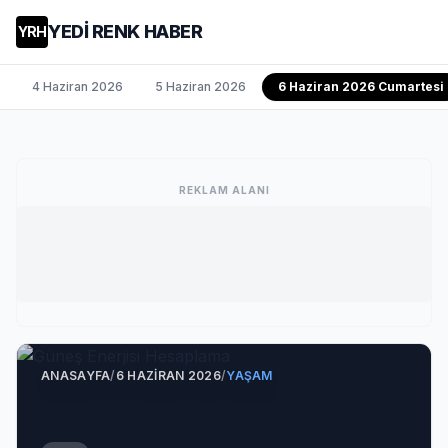
YEDİ RENK HABER
YRH
4 Haziran 2026
5 Haziran 2026
6 Haziran 2026 Cumartesi
REKLAM ALANI
ANASAYFA
/
6 HAZIRAN 2026
/
YAŞAM