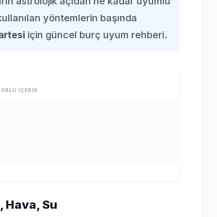
arın astrolojik açıdan ne kadar uyumlu
ullanılan yöntemlerin başında
rtesi
için güncel burç uyum rehberi.
ORLU İÇERİK
, Hava, Su