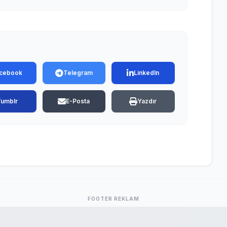
cebook
Telegram
LinkedIn
Tumblr
E-Posta
Yazdır
FOOTER REKLAM