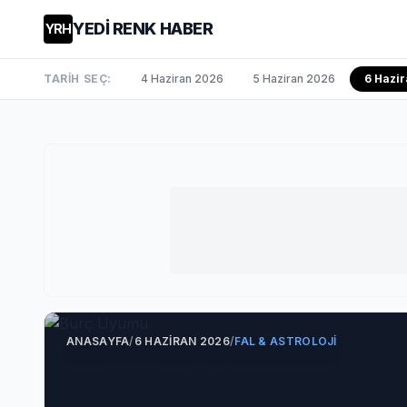
YEDİ RENK HABER
YRH
TARİH SEÇ:
4 Haziran 2026
5 Haziran 2026
6 Hazi
ANASAYFA
/
6 HAZIRAN 2026
/
FAL & ASTROLOJI