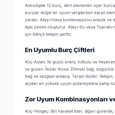
Astrolojide 12 burç, dört elementin üçer burca
burçlar doğal bir uyum sergilerken karşıt el
yaratır. Ateş+Hava kombinasyonu enerjik ve di
ilişki zemini oluşturur. Ateş+Su veya Toprak+
için bilinçli iletişim şarttır.
En Uyumlu Burç Çiftleri
Koç-Aslan: İki güçlü enerji, tutkulu ve heyecanlı
ve güven. İkizler-Kova: Zihinsel bağ, özgürlük
bağ ve sezgisel anlayış. Terazi-İkizler: İletişim,
açıdan en yüksek uyum potansiyeline sahip ko
Zor Uyum Kombinasyonları ve
Koç-Yengeç: Biri hareket ister, diğeri güvenli