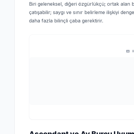
Biri geleneksel, diğeri özgürlükçü; ortak alan
çatışabilir; saygı ve sınır belirleme ilişkiyi d
daha fazla bilinçli çaba gerektirir.
Ascendant ve Ay Burcu Uyu