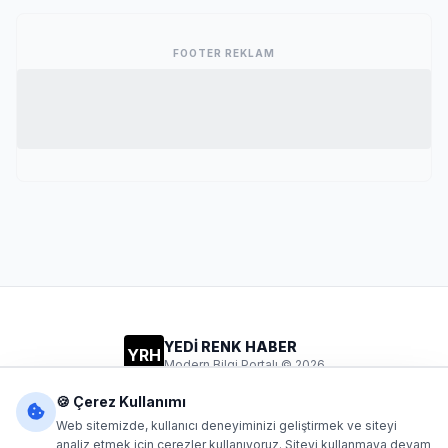
FOOTER REKLAM
YEDİ RENK HABER
YRH
Modern Bilgi Portalı © 2026
Gizlilik
Şartlar
İletişim
🍪 Çerez Kullanımı
Web sitemizde, kullanıcı deneyiminizi geliştirmek ve siteyi
analiz etmek için çerezler kullanıyoruz. Siteyi kullanmaya devam