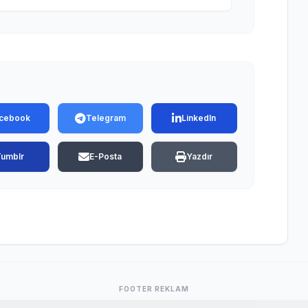
cebook
Telegram
LinkedIn
Tumblr
E-Posta
Yazdır
FOOTER REKLAM