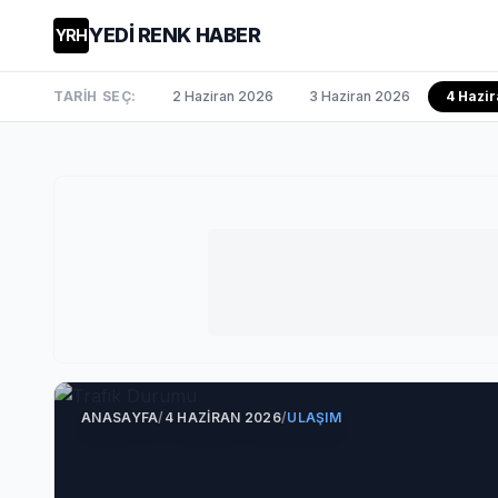
YEDİ RENK HABER
YRH
TARİH SEÇ:
2 Haziran 2026
3 Haziran 2026
4 Hazi
ANASAYFA
/
4 HAZIRAN 2026
/
ULAŞIM