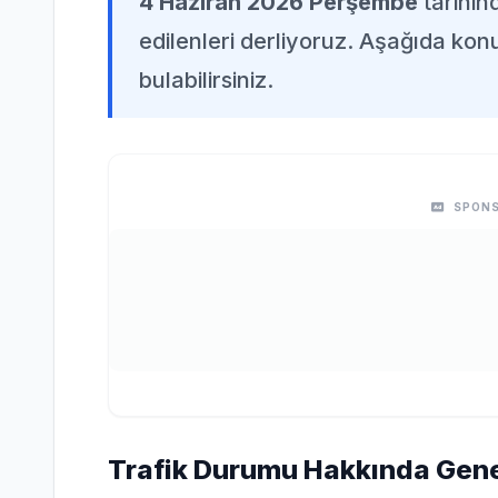
4 Haziran 2026 Perşembe
tarihi
edilenleri derliyoruz. Aşağıda konuy
bulabilirsiniz.
SPONS
Trafik Durumu Hakkında Genel