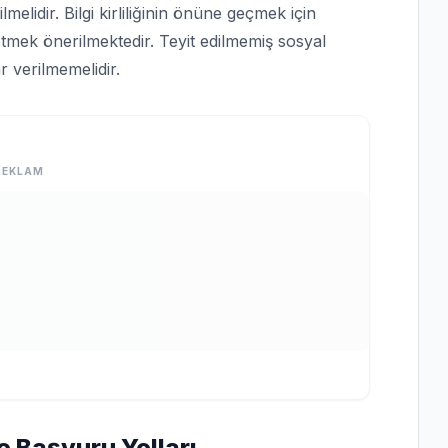
lmelidir. Bilgi kirliliğinin önüne geçmek için
tmek önerilmektedir. Teyit edilmemiş sosyal
 verilmemelidir.
REKLAM
e Başvuru Yolları