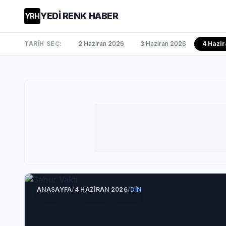
YEDİ RENK HABER
YRH
TARİH SEÇ:
2 Haziran 2026
3 Haziran 2026
4 Hazi
ANASAYFA
/
4 HAZIRAN 2026
/
DIN