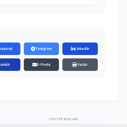
cebook
Telegram
LinkedIn
Tumblr
E-Posta
Yazdır
FOOTER REKLAM