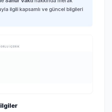
nde
Sahur Vakti
hakkında merak
la ilgili kapsamlı ve güncel bilgileri
ORLU İÇERİK
lgiler