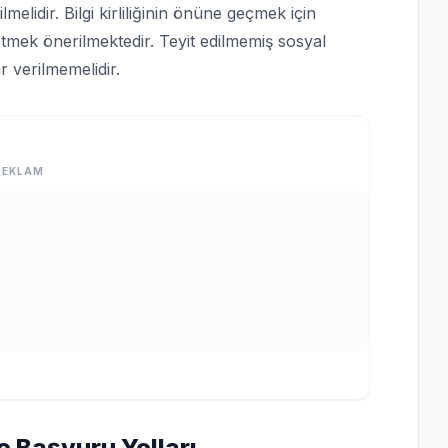
lmelidir. Bilgi kirliliğinin önüne geçmek için
tmek önerilmektedir. Teyit edilmemiş sosyal
 verilmemelidir.
REKLAM
e Başvuru Yolları