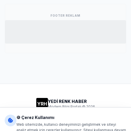
FOOTER REKLAM
YEDİ RENK HABER
YRH
Modern Bilgi Portalı © 2026
Gizlilik
Şartlar
İletişim
🍪 Çerez Kullanımı
Web sitemizde, kullanıcı deneyiminizi geliştirmek ve siteyi
analiz etmek için çerezler kullanıyoruz. Siteyi kullanmaya devam