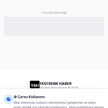
FOOTER REKLAM
YEDİ RENK HABER
YRH
Modern Bilgi Portalı © 2026
Gizlilik
Şartlar
İletişim
🍪 Çerez Kullanımı
Web sitemizde, kullanıcı deneyiminizi geliştirmek ve siteyi
analiz etmek için çerezler kullanıyoruz. Siteyi kullanmaya devam