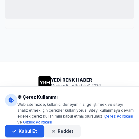
YEDİ RENK HABER
YRH
Modern Bilgi Portalı © 2026
Gizlilik
Şartlar
İletişim
🍪 Çerez Kullanımı
Web sitemizde, kullanıcı deneyiminizi geliştirmek ve siteyi
analiz etmek için çerezler kullanıyoruz. Siteyi kullanmaya devam
ederek çerez kullanımını kabul etmiş olursunuz.
Çerez Politikası
Dijital1
- Tüm hakları saklıdır. Kaynak gösterilmeden içerik
ve
Gizlilik Politikası
kopyalanamaz.
Yazılım: Dijital1
Kabul Et
Reddet