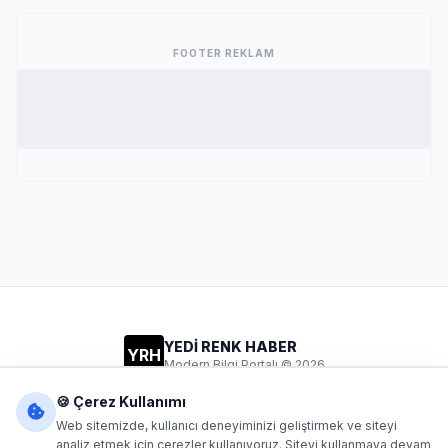
FOOTER REKLAM
YEDİ RENK HABER
YRH
Modern Bilgi Portalı © 2026
Gizlilik
Şartlar
İletişim
🍪 Çerez Kullanımı
Web sitemizde, kullanıcı deneyiminizi geliştirmek ve siteyi
analiz etmek için çerezler kullanıyoruz. Siteyi kullanmaya devam