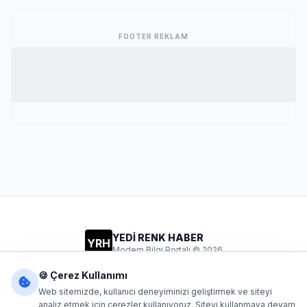
FOOTER REKLAM
YEDİ RENK HABER
YRH
Modern Bilgi Portalı © 2026
Gizlilik
Şartlar
İletişim
🍪 Çerez Kullanımı
Web sitemizde, kullanıcı deneyiminizi geliştirmek ve siteyi
analiz etmek için çerezler kullanıyoruz. Siteyi kullanmaya devam