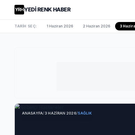
YEDİ RENK HABER
YRH
TARİH SEÇ:
1 Haziran 2026
2 Haziran 2026
3 Hazi
ANASAYFA
/
3 HAZIRAN 2026
/
SAĞLIK