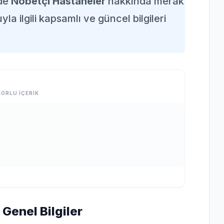
nde
Nöbetçi Hastaneler
hakkında merak
la ilgili kapsamlı ve güncel bilgileri
ORLU İÇERİK
Genel Bilgiler