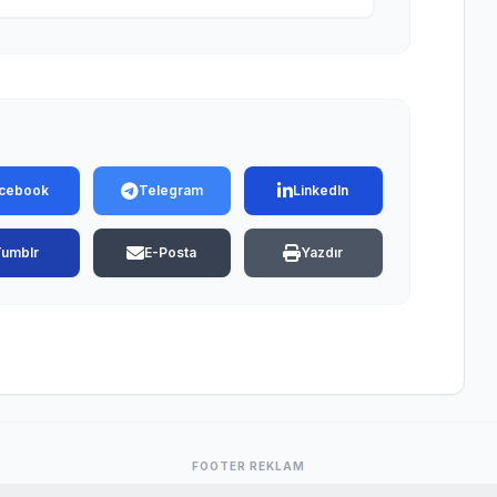
cebook
Telegram
LinkedIn
Tumblr
E-Posta
Yazdır
FOOTER REKLAM