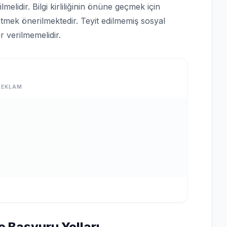
lmelidir. Bilgi kirliliğinin önüne geçmek için
tmek önerilmektedir. Teyit edilmemiş sosyal
 verilmemelidir.
REKLAM
e Başvuru Yolları