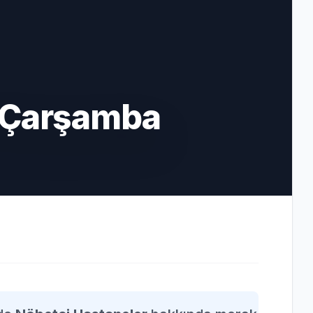
 Çarşamba