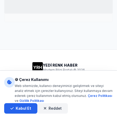
YEDİ RENK HABER
YRH
Modern Bilgi Portalı © 2026
Gizlilik
Şartlar
İletişim
🍪 Çerez Kullanımı
Web sitemizde, kullanıcı deneyiminizi geliştirmek ve siteyi
analiz etmek için çerezler kullanıyoruz. Siteyi kullanmaya devam
ederek çerez kullanımını kabul etmiş olursunuz.
Çerez Politikası
Dijital1
- Tüm hakları saklıdır. Kaynak gösterilmeden içerik
ve
Gizlilik Politikası
kopyalanamaz.
Yazılım: Dijital1
Kabul Et
Reddet