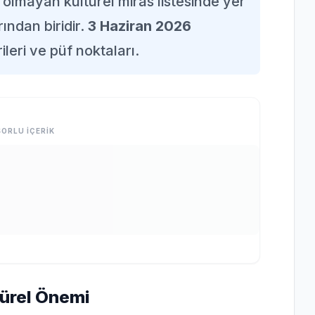
lmayan kültürel miras listesinde yer
ından biridir.
3 Haziran 2026
ileri ve püf noktaları.
ORLU İÇERİK
türel Önemi