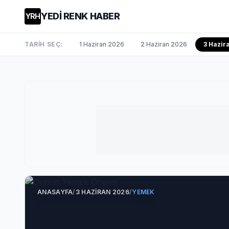
YEDİ RENK HABER
YRH
TARİH SEÇ:
1 Haziran 2026
2 Haziran 2026
3 Hazi
ANASAYFA
/
3 HAZIRAN 2026
/
YEMEK