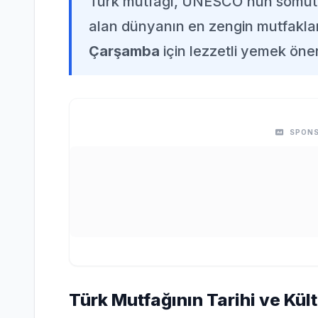
Türk mutfağı, UNESCO'nun somut o
alan dünyanın en zengin mutfaklar
Çarşamba
için lezzetli yemek öner
SPONS
Türk Mutfağının Tarihi ve Kül