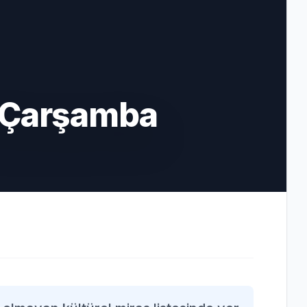
 Çarşamba