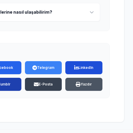
lerine nasıl ulaşabilirim?
cebook
Telegram
LinkedIn
Tumblr
E-Posta
Yazdır