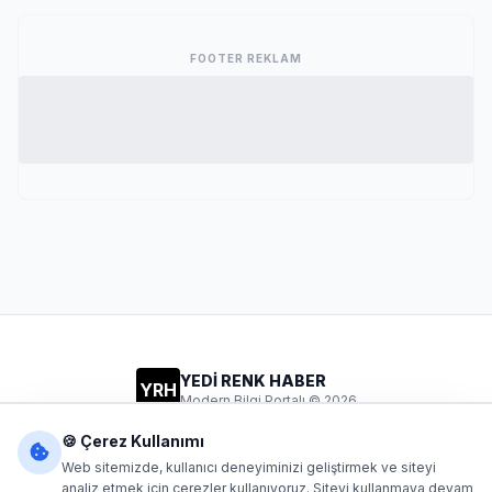
FOOTER REKLAM
YEDİ RENK HABER
YRH
Modern Bilgi Portalı © 2026
Gizlilik
Şartlar
İletişim
🍪 Çerez Kullanımı
Web sitemizde, kullanıcı deneyiminizi geliştirmek ve siteyi
analiz etmek için çerezler kullanıyoruz. Siteyi kullanmaya devam