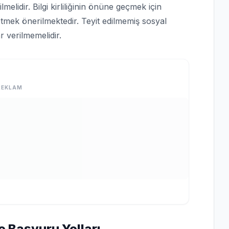
lmelidir. Bilgi kirliliğinin önüne geçmek için
tmek önerilmektedir. Teyit edilmemiş sosyal
 verilmemelidir.
REKLAM
e Başvuru Yolları