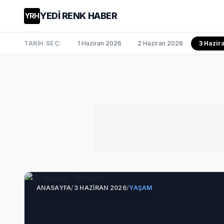
YEDİ RENK HABER
YRH
TARİH SEÇ:
1 Haziran 2026
2 Haziran 2026
3 Hazi
ANASAYFA
/
3 HAZIRAN 2026
/
YAŞAM