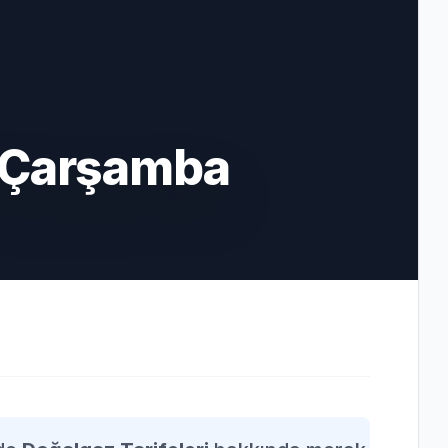
 Çarşamba