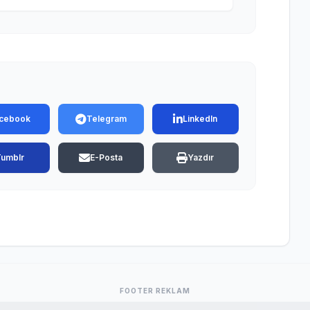
cebook
Telegram
LinkedIn
Tumblr
E-Posta
Yazdır
FOOTER REKLAM