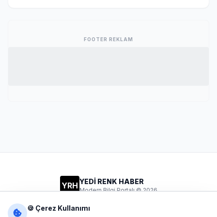
FOOTER REKLAM
YEDİ RENK HABER
YRH
Modern Bilgi Portalı © 2026
Gizlilik
Şartlar
İletişim
🍪 Çerez Kullanımı