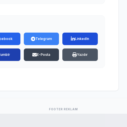
cebook
Telegram
LinkedIn
Tumblr
E-Posta
Yazdır
FOOTER REKLAM