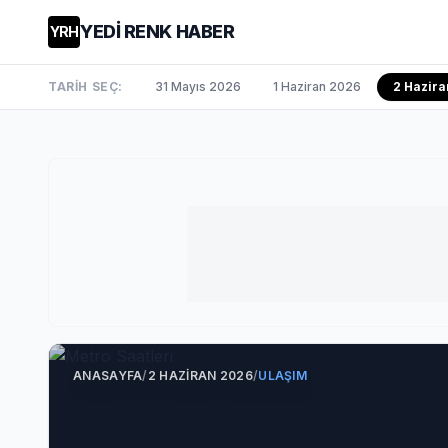
YEDİ RENK HABER
YRH
TARİH SEÇ:
31 Mayıs 2026
1 Haziran 2026
2 Hazira
ANASAYFA
/
2 HAZIRAN 2026
/
ULAŞIM