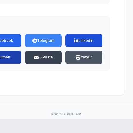
cebook
Telegram
LinkedIn
Tumblr
E-Posta
Yazdır
FOOTER REKLAM