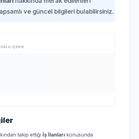
anları
hakkında merak edilenleri
apsamlı ve güncel bilgileri bulabilirsiniz.
ORLU İÇERİK
iler
kından takip ettiği
İş İlanları
konusunda