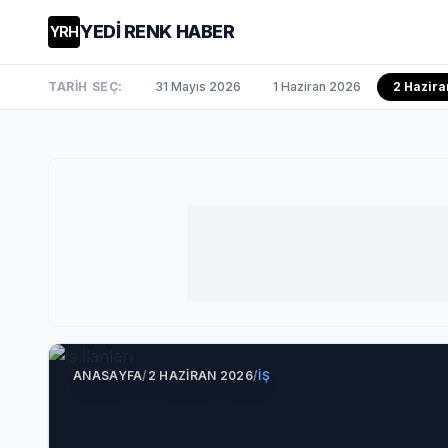
YEDİ RENK HABER
YRH
TARİH SEÇ:
31 Mayıs 2026
1 Haziran 2026
2 Hazira
ANASAYFA
/
2 HAZIRAN 2026
/
İŞ