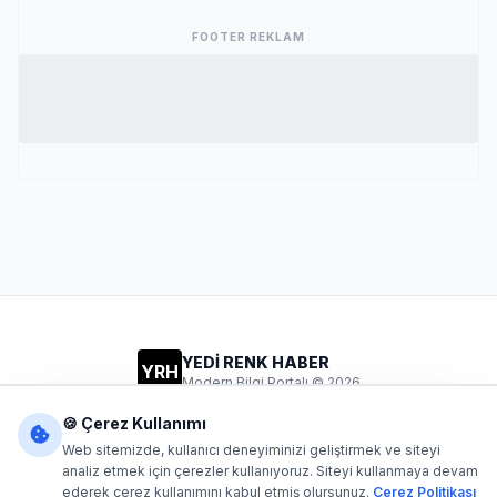
FOOTER REKLAM
YEDİ RENK HABER
YRH
Modern Bilgi Portalı © 2026
Gizlilik
Şartlar
İletişim
🍪 Çerez Kullanımı
Web sitemizde, kullanıcı deneyiminizi geliştirmek ve siteyi
analiz etmek için çerezler kullanıyoruz. Siteyi kullanmaya devam
ederek çerez kullanımını kabul etmiş olursunuz.
Çerez Politikası
Dijital1
- Tüm hakları saklıdır. Kaynak gösterilmeden içerik