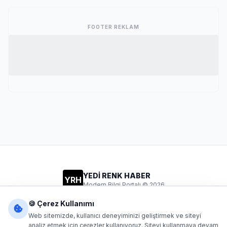
FOOTER REKLAM
YEDİ RENK HABER
YRH
Modern Bilgi Portalı © 2026
Gizlilik
Şartlar
İletişim
🍪 Çerez Kullanımı
Web sitemizde, kullanıcı deneyiminizi geliştirmek ve siteyi
analiz etmek için çerezler kullanıyoruz. Siteyi kullanmaya devam