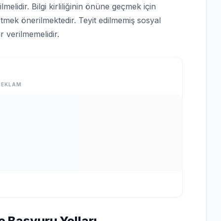
lmelidir. Bilgi kirliliğinin önüne geçmek için
tmek önerilmektedir. Teyit edilmemiş sosyal
 verilmemelidir.
REKLAM
e Başvuru Yolları