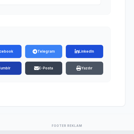
cebook
Telegram
LinkedIn
Tumblr
E-Posta
Yazdır
FOOTER REKLAM