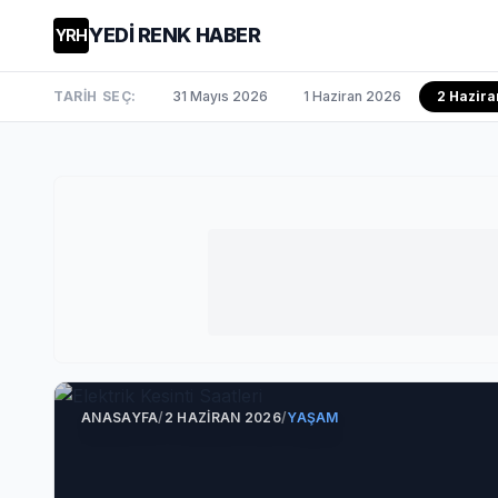
YEDİ RENK HABER
YRH
TARİH SEÇ:
31 Mayıs 2026
1 Haziran 2026
2 Hazira
ANASAYFA
/
2 HAZIRAN 2026
/
YAŞAM