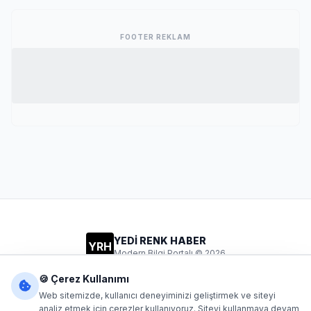
FOOTER REKLAM
YEDİ RENK HABER
YRH
Modern Bilgi Portalı © 2026
Gizlilik
Şartlar
İletişim
🍪 Çerez Kullanımı
Web sitemizde, kullanıcı deneyiminizi geliştirmek ve siteyi
analiz etmek için çerezler kullanıyoruz. Siteyi kullanmaya devam